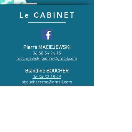
Le CABINET
Pierre MACIEJEWSKI
06 58 54 94 15
maciejewski.pierre@gmail.com
Blandine BOUCHER
06 34 32 18 49
bboucherergo@gmail.com
Marine SHAKESHAFT
07 78 66 64 09
shakeshaft.marine@hotmail.fr
Mathilda SICARD
06 80 95 11 57